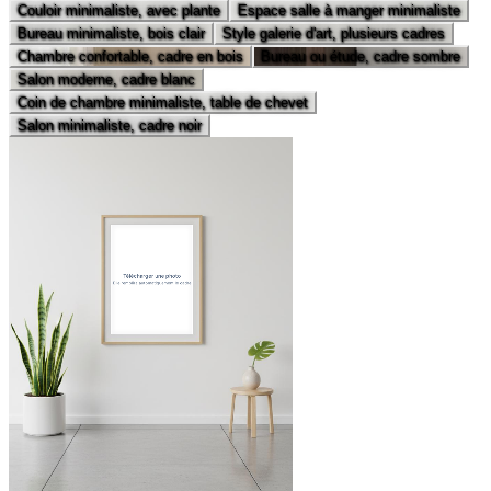
Couloir minimaliste, avec plante
Espace salle à manger minimaliste
Bureau minimaliste, bois clair
Style galerie d'art, plusieurs cadres
Chambre confortable, cadre en bois
Bureau ou étude, cadre sombre
Salon moderne, cadre blanc
Coin de chambre minimaliste, table de chevet
Salon minimaliste, cadre noir